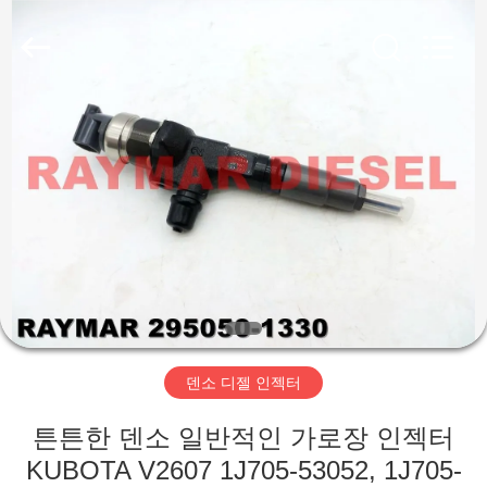
©
2019
-
2025
RAYMAR
TRADING
CO.,
LTD.
집
All
Rights
Reserved.
제
품
우
리
덴소 디젤 인젝터
에
튼튼한 덴소 일반적인 가로장 인젝터
대
KUBOTA V2607 1J705-53052, 1J705-