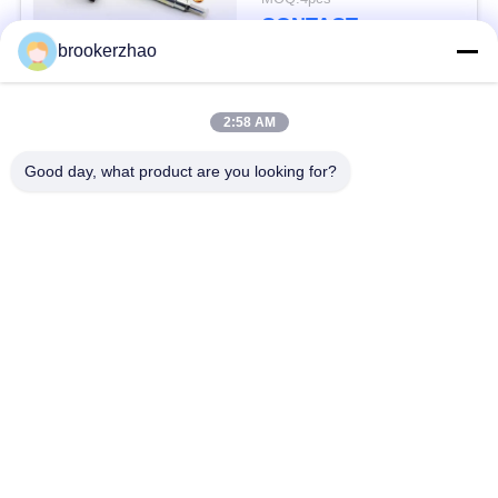
구
CONTACT
brookerzhao
하
세
모든
2:58 AM
요
Good day, what product are you looking for?
보쉬 디젤 연료 분사
디젤 엔진 인젝터
장치
사
이
보쉬 디젤 연료 펌프
덴소 디젤 인젝터
트
덴소 디젤 연료 펌프
덴소 디젤 부속
맵
델피 디젤 인젝터
델피 디젤 연료 펌프
PRIVACY
POLICY