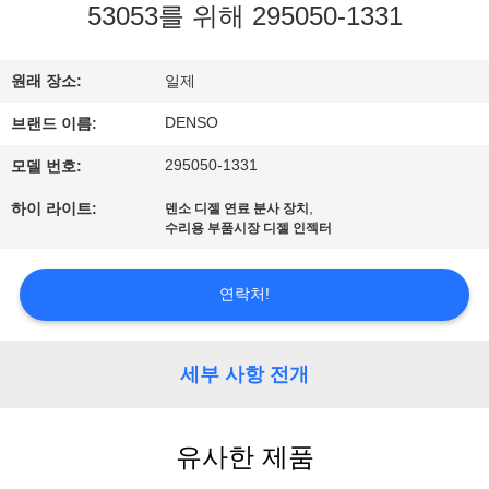
하
53053를 위해 295050-1331
여
원래 장소:
일제
공
DENSO
브랜드 이름:
장
295050-1331
모델 번호:
여
,
하이 라이트:
덴소 디젤 연료 분사 장치
수리용 부품시장 디젤 인젝터
행
연락처!
품
질
세부 사항 전개
관
리
유사한 제품