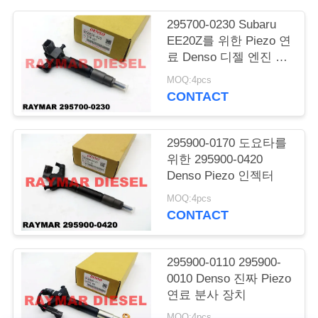
295700-0230 Subaru
연
EE20Z를 위한 Piezo 연
락
료 Denso 디젤 엔진 인
젝터
MOQ:4pcs
주
CONTACT
세
요
295900-0170 도요타를
위한 295900-0420
Denso Piezo 인젝터
인
MOQ:4pcs
CONTACT
용
문
295900-0110 295900-
을
0010 Denso 진짜 Piezo
연료 분사 장치
요
MOQ:4pcs