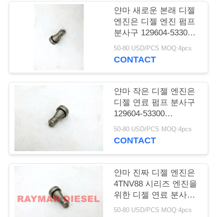
얀마 새로운 본래 디젤
연
엔진은 디젤 엔진 펌프
분사구 129604-53300
락
를 분해합니다
50-80 USD/PCS MOQ:4pcs
주
CONTACT
세
얀마 작은 디젤 엔진은
요
디젤 연료 펌프 분사구
129604-53300
156P175YAC0를 분해
인
50-80 USD/PCS MOQ:4pcs
합니다
CONTACT
용
문
얀마 진짜 디젤 엔진은
4TNV88 시리즈 엔진을
을
위한 디젤 연료 분사구
156P175YAC0를 분해
요
50-80 USD/PCS MOQ:4pcs