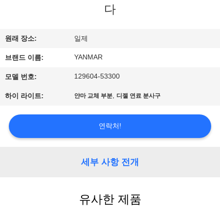
하
다
여
원래 장소:
일제
공
YANMAR
브랜드 이름:
장
129604-53300
모델 번호:
여
,
하이 라이트:
얀마 교체 부분
디젤 연료 분사구
행
연락처!
품
세부 사항 전개
질
관
유사한 제품
리