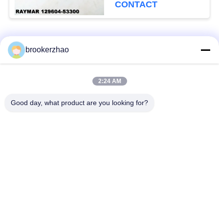
합니다
CONTACT
구
하
모든
세
brookerzhao
요
보쉬 디젤 연료 분사
2:24 AM
디젤 엔진 인젝터
장치
사
Good day, what product are you looking for?
보쉬 디젤 연료 펌프
덴소 디젤 인젝터
이
트
덴소 디젤 연료 펌프
덴소 디젤 부속
맵
델피 디젤 인젝터
델피 디젤 연료 펌프
PRIVACY
POLICY