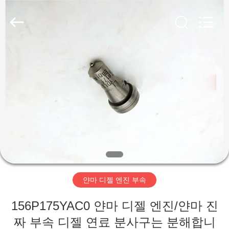
©
2019
-
2025
RAYMAR
TRADING
CO.,
LTD.
집
All
Rights
Reserved.
제
품
우
리
얀마 디젤 엔진 부속
에
156P175YAC0 얀마 디젤 엔진/얀마 진
대
짜 부속 디젤 연료 분사구는 분해합니